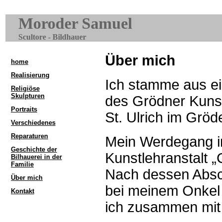
Moroder Samuel
Scultore - Bildhauer
Über mich
home
Realisierung
Ich stamme aus ei
Religiöse
Skulpturen
des Grödner Kunst
Portraits
St. Ulrich im Gröd
Verschiedenes
Reparaturen
Mein Werdegang i
Geschichte der
Kunstlehranstalt „
Bilhauerei in der
Familie
Nach dessen Absch
Über mich
bei meinem Onkel W
Kontakt
ich zusammen mit 